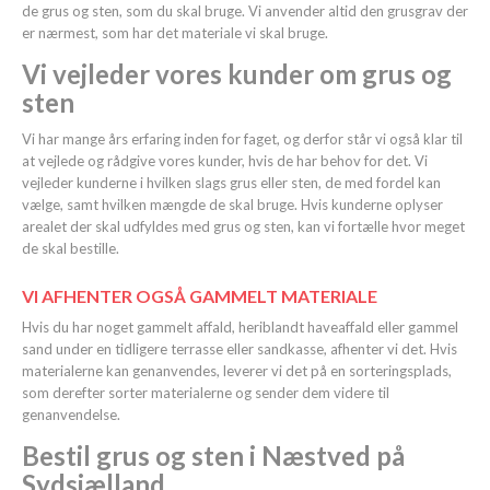
de grus og sten, som du skal bruge. Vi anvender altid den grusgrav der
er nærmest, som har det materiale vi skal bruge.
Vi vejleder vores kunder om grus og
sten
Vi har mange års erfaring inden for faget, og derfor står vi også klar til
at vejlede og rådgive vores kunder, hvis de har behov for det. Vi
vejleder kunderne i hvilken slags grus eller sten, de med fordel kan
vælge, samt hvilken mængde de skal bruge. Hvis kunderne oplyser
arealet der skal udfyldes med grus og sten, kan vi fortælle hvor meget
de skal bestille.
VI AFHENTER OGSÅ GAMMELT MATERIALE
Hvis du har noget gammelt affald, heriblandt haveaffald eller gammel
sand under en tidligere terrasse eller sandkasse, afhenter vi det. Hvis
materialerne kan genanvendes, leverer vi det på en sorteringsplads,
som derefter sorter materialerne og sender dem videre til
genanvendelse.
Bestil grus og sten i Næstved på
Sydsjælland